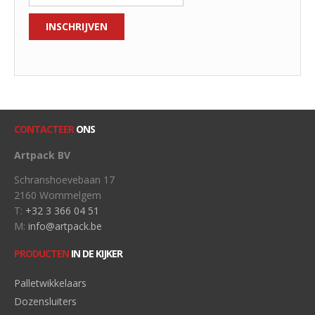
CONTACTEER
ONS
Artpack BV
Schranshoevebaan 17
2160 Wommelgem
T:
+32 3 366 04 51
M:
info@artpack.be
PRODUCTEN
IN DE KIJKER
Palletwikkelaars
Dozensluiters