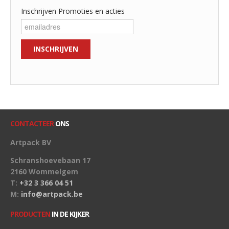
Inschrijven Promoties en acties
CONTACTEER
ONS
Artpack BV
Schranshoevebaan 17
2160 Wommelgem
T:
+32 3 366 04 51
M:
info@artpack.be
PRODUCTEN
IN DE KIJKER