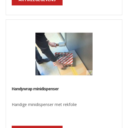
Handywrap minidispenser
Handige minidispenser met rekfolie