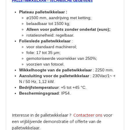
PALLETWIKKELAAR - TECHNISCHE GEGEVENS
Plateau palletwikkelaar :
ø1500 mm, aandrijving met ketting;
belaadbaar tot 1500 kg;
Alleen voor pallets zonder onderlat (euro);
rotatiesnelheid: regelbaar.
Folieslede palletwikkelaar
:
voor standaard machinerol;
folie: 17 tot 35 μm;
gemotoriseerde voorrekker van 250%;
voorzien van fotocel.
Wikkelhoogte van de palletwikkelaar
: 2250 mm.
Aansluiting voor de palletwikkelaar
: 230Vac/1~ +
N / 50 Hz, 1,12 kW.
Bedrijfstemperatuur
: +5 tot +45 °C.
Beschermingsgraad
: IP54.
Interesse in de palletwikkelaar ?
Contacteer ons
voor
een vrijblijvende demonstratie of offerte van de
palletwikkelaar.