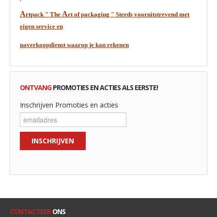
A
A
rtpack " The
rt of packaging " Steeds vooruitstrevend met
eigen service en
naverkoopdienst
waarop je kan rekenen
ONTVANG
PROMOTIES EN ACTIES ALS EERSTE!
Inschrijven Promoties en acties
CONTACTEER
ONS