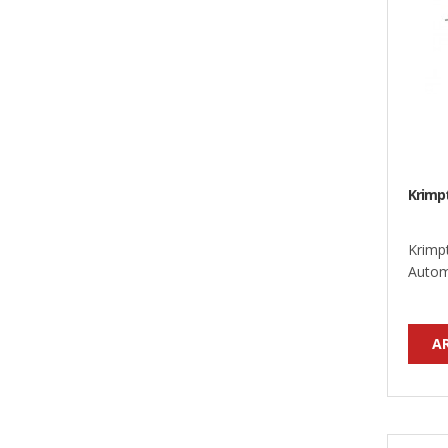
Krimp
Krimp
Automa
A