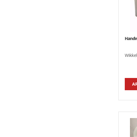
Handw
Wikkel
A