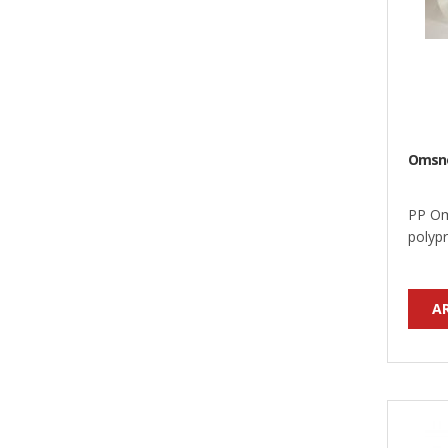
Omsno
PP Om
polypr
A