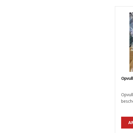
Opvul
Opvul
besch
A