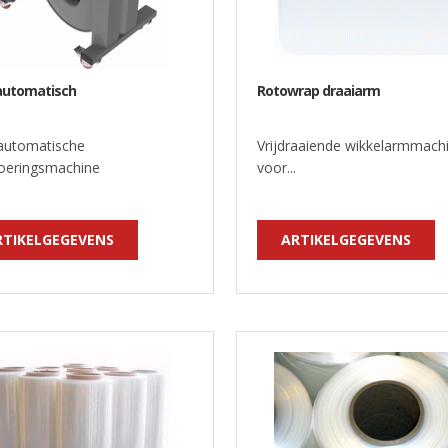
automatisch
Rotowrap draaiarm
automatische
Vrijdraaiende wikkelarmmach
eringsmachine
voor...
RTIKELGEGEVENS
ARTIKELGEGEVENS