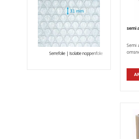
semi 
Semi 
omsno
Serrefolie | Isolatie noppenfolie
A