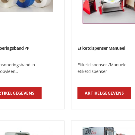
eringsband PP
Etiketdispenser Manueel
snoeringsband in
Etiketdispenser /Manuele
opyleen...
etiketdispenser
RTIKELGEGEVENS
ARTIKELGEGEVENS